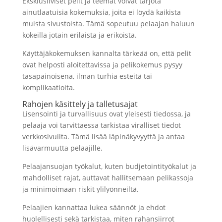
Eksklusiiviset pelit ja teemat voivat tarjota
ainutlaatuisia kokemuksia, joita ei löydä kaikista
muista sivustoista. Tämä sopeutuu pelaajan haluun
kokeilla jotain erilaista ja erikoista.
Käyttäjäkokemuksen kannalta tärkeää on, että pelit
ovat helposti aloitettavissa ja pelikokemus pysyy
tasapainoisena, ilman turhia esteitä tai
komplikaatioita.
Rahojen käsittely ja talletusajat
Lisensointi ja turvallisuus ovat yleisesti tiedossa, ja
pelaaja voi tarvittaessa tarkistaa viralliset tiedot
verkkosivuilta. Tämä lisää läpinäkyvyyttä ja antaa
lisävarmuutta pelaajille.
Pelaajansuojan työkalut, kuten budjetointityökalut ja
mahdolliset rajat, auttavat hallitsemaan pelikassoja
ja minimoimaan riskit ylilyönneiltä.
Pelaajien kannattaa lukea säännöt ja ehdot
huolellisesti sekä tarkistaa, miten rahansiirrot