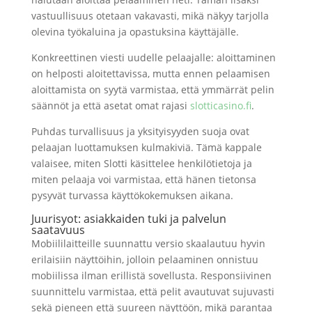
vastuullisuus otetaan vakavasti, mikä näkyy tarjolla
olevina työkaluina ja opastuksina käyttäjälle.
Konkreettinen viesti uudelle pelaajalle: aloittaminen
on helposti aloitettavissa, mutta ennen pelaamisen
aloittamista on syytä varmistaa, että ymmärrät pelin
säännöt ja että asetat omat rajasi
slotticasino.fi
.
Puhdas turvallisuus ja yksityisyyden suoja ovat
pelaajan luottamuksen kulmakiviä. Tämä kappale
valaisee, miten Slotti käsittelee henkilötietoja ja
miten pelaaja voi varmistaa, että hänen tietonsa
pysyvät turvassa käyttökokemuksen aikana.
Juurisyot: asiakkaiden tuki ja palvelun
saatavuus
Mobiililaitteille suunnattu versio skaalautuu hyvin
erilaisiin näyttöihin, jolloin pelaaminen onnistuu
mobiilissa ilman erillistä sovellusta. Responsiivinen
suunnittelu varmistaa, että pelit avautuvat sujuvasti
sekä pieneen että suureen näyttöön, mikä parantaa