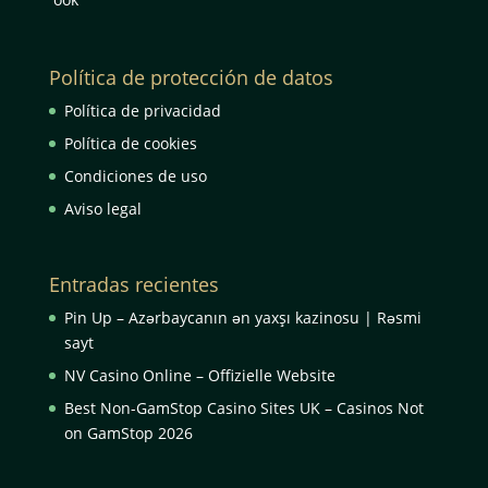
Política de protección de datos
Política de privacidad
Política de cookies
Condiciones de uso
Aviso legal
Entradas recientes
Pin Up – Azərbaycanın ən yaxşı kazinosu | Rəsmi
sayt
NV Casino Online – Offizielle Website
Best Non-GamStop Casino Sites UK – Casinos Not
on GamStop 2026