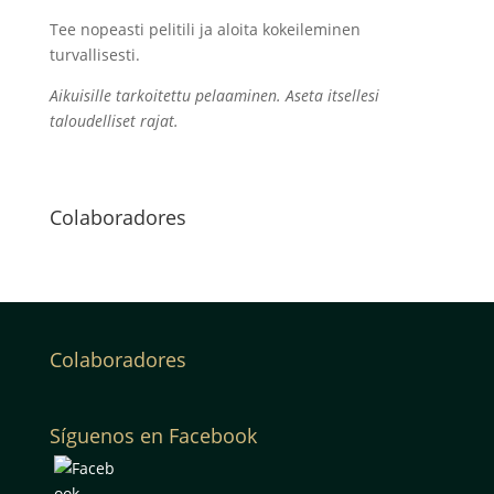
Tee nopeasti pelitili ja aloita kokeileminen
turvallisesti.
Aikuisille tarkoitettu pelaaminen. Aseta itsellesi
taloudelliset rajat.
Colaboradores
Colaboradores
Síguenos en Facebook