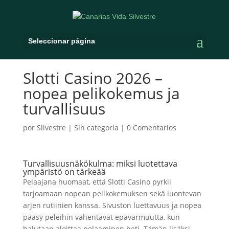
Seleccionar página
Slotti Casino 2026 –
nopea pelikokemus ja
turvallisuus
por
Silvestre
|
Sin categoría
|
0 Comentarios
Turvallisuusnäkökulma: miksi luotettava
ympäristö on tärkeää
Pelaajana huomaat, että Slotti Casino pyrkii
tarjoamaan nopean pelikokemuksen sekä luontevan
arjen rutiinien kanssa. Sivuston luettavuus ja nopea
pääsy peleihin vähentävät epävarmuutta, kun
halutaan aloittaa pelaaminen heti. Tämän lisäksi