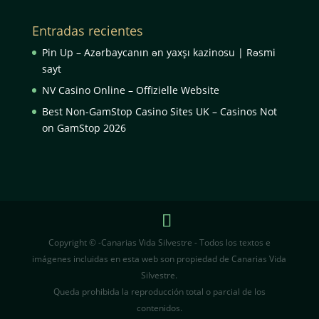
Entradas recientes
Pin Up – Azərbaycanın ən yaxşı kazinosu | Rəsmi
sayt
NV Casino Online – Offizielle Website
Best Non-GamStop Casino Sites UK – Casinos Not
on GamStop 2026
Copyright © -Canarias Vida Silvestre - Todos los textos e
imágenes incluidas en esta web son propiedad de Canarias Vida
Silvestre.
Queda prohibida la reproducción total o parcial de los
contenidos.