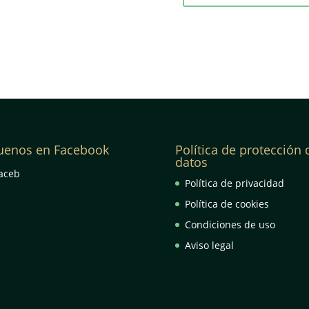
uenos en Facebook
Política de protección 
datos
Política de privacidad
Política de cookies
Condiciones de uso
Aviso legal