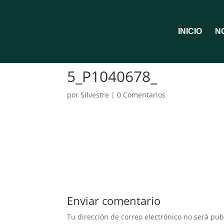
INICIO
N
5_P1040678_
por
Silvestre
|
0 Comentarios
Enviar comentario
Tu dirección de correo electrónico no será pub