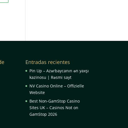
de
Entradas recientes
Pin Up – Azərbaycanın ən yaxşı
kazinosu | Rəsmi sayt
NV Casino Online – Offizielle
Website
Best Non-GamStop Casino
Sites UK – Casinos Not on
GamStop 2026