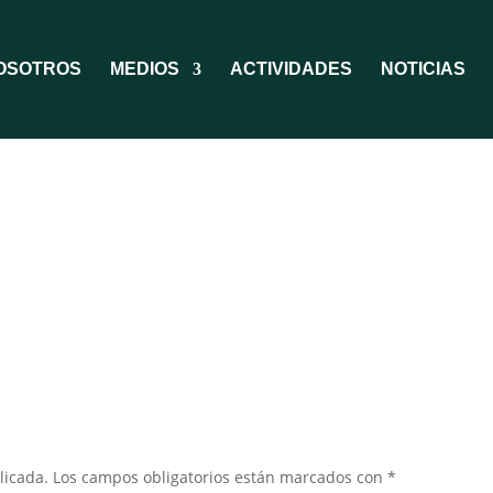
OSOTROS
MEDIOS
ACTIVIDADES
NOTICIAS
licada.
Los campos obligatorios están marcados con
*