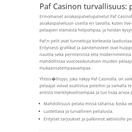
Paf Casinon turvallisuus:
Erinomaiset asiakaspalvelupalvelut Paf Casinolla
asiakaspalveluun useilla eri tavoilla, kuten li
pelaajien elämästä helpompaa, ja heidän kysy
Paf:n pelit ovat tunnettuja korkeasta laadusta
Erityisesti grafiikat ja äänitehosteet ovat huip
nauttia sekä perinteisistä että modernimmista 
mahdollistaa vuorovaikutuksen muiden pelaajie
mukaansatempaavampaa.
Yhteis�llisyys, joka näkyy Paf Casinolla, on v
pelaajat voivat osallistua peleihin ja samalla
entistä merkityksellisempää ja tuo lisää arvoa
Mahdollisuus pelata missä tahansa, koska ve
Luotettava ja turvallinen pelialusta.
Erityiset tarjoukset ja palkinnot aktiivisille pel