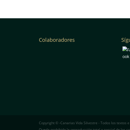
Colaboradores
Síg
Copyright © -Canarias Vida Silvestre - Todos los textos 
Queda prohibida la reproducción total o parcial de los c