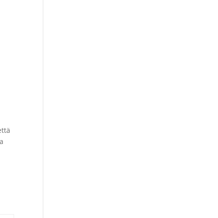
että
ta