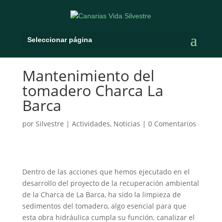
Seleccionar página
Mantenimiento del
tomadero Charca La
Barca
por
Silvestre
|
Actividades
,
Noticias
|
0 Comentarios
Dentro de las acciones que hemos ejecutado en el
desarrollo del proyecto de la recuperación ambiental
de la Charca de La Barca, ha sido la limpieza de
sedimentos del tomadero, algo esencial para que
esta obra hidráulica cumpla su función, canalizar el