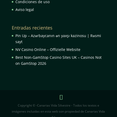
Condiciones de uso
Aviso legal
Entradas recientes
Pin Up – Azərbaycanın ən yaxşı kazinosu | Rəsmi
sayt
NV Casino Online – Offizielle Website
Best Non-GamStop Casino Sites UK – Casinos Not
on GamStop 2026
Copyright © -Canarias Vida Silvestre - Todos los textos e
imágenes incluidas en esta web son propiedad de Canarias Vida