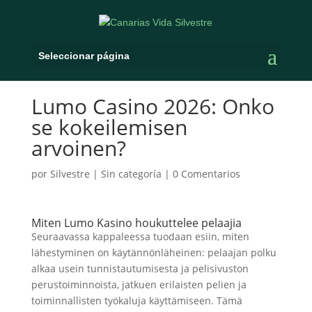
Seleccionar página
Lumo Casino 2026: Onko
se kokeilemisen
arvoinen?
por
Silvestre
|
Sin categoría
|
0 Comentarios
Miten Lumo Kasino houkuttelee pelaajia
Seuraavassa kappaleessa tuodaan esiin, miten
lähestyminen on käytännönläheinen: pelaajan polku
alkaa usein tunnistautumisesta ja pelisivuston
perustoiminnoista, jatkuen erilaisten pelien ja
toiminnallisten työkaluja käyttämiseen. Tämä