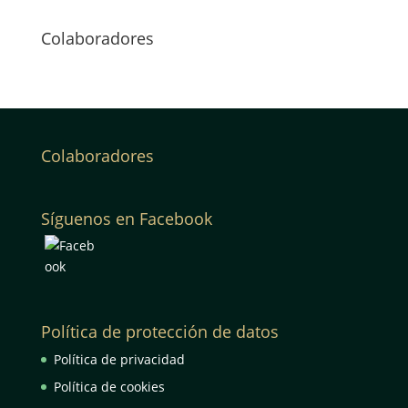
Colaboradores
Colaboradores
Síguenos en Facebook
Política de protección de datos
Política de privacidad
Política de cookies