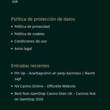
Política de protección de datos
Política de privacidad
Política de cookies
Condiciones de uso
Aviso legal
Entradas recientes
Pin Up – Azərbaycanın ən yaxşı kazinosu | Rəsmi
sayt
NV Casino Online – Offizielle Website
Best Non-GamStop Casino Sites UK – Casinos Not
on GamStop 2026