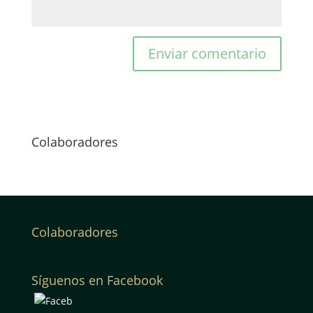
Colaboradores
Colaboradores
Síguenos en Facebook