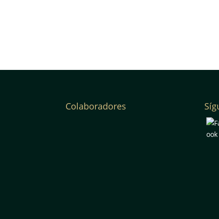
Colaboradores
Síg