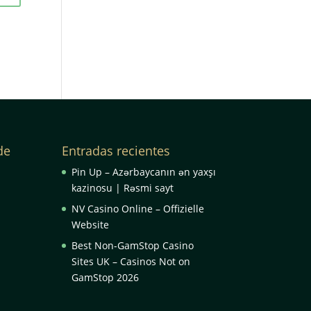
de
Entradas recientes
Pin Up – Azərbaycanın ən yaxşı
kazinosu | Rəsmi sayt
NV Casino Online – Offizielle
Website
Best Non-GamStop Casino
Sites UK – Casinos Not on
GamStop 2026